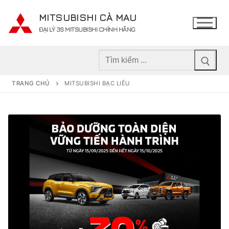
Chuyển
MITSUBISHI CÀ MAU
đến
ĐẠI LÝ 3S MITSUBISHI CHÍNH HÃNG
nội
dung
Tìm
kiếm
cho:
TRANG CHỦ
MITSUBISHI BẠC LIÊU