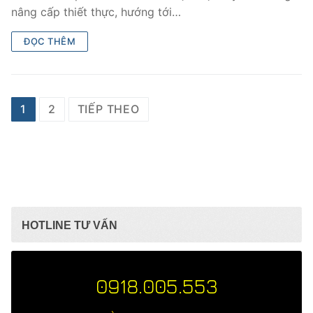
nâng cấp thiết thực, hướng tới…
ĐỌC THÊM
Phân
1
2
TIẾP THEO
trang
bài
viết
HOTLINE TƯ VẤN
0918.005.553