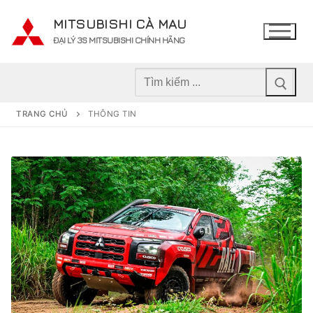
Chuyển
MITSUBISHI CÀ MAU
đến
ĐẠI LÝ 3S MITSUBISHI CHÍNH HÃNG
nội
dung
Tìm
kiếm
cho:
TRANG CHỦ
THÔNG TIN