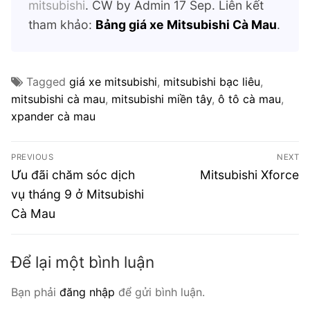
mitsubishi
. CW by Admin 17 Sep. Liên kết
tham khảo:
Bảng giá xe Mitsubishi Cà Mau
.
Tagged
giá xe mitsubishi
,
mitsubishi bạc liêu
,
mitsubishi cà mau
,
mitsubishi miền tây
,
ô tô cà mau
,
xpander cà mau
Điều
PREVIOUS
NEXT
hướng
Previous
Next
Ưu đãi chăm sóc dịch
Mitsubishi Xforce
post:
post:
bài
vụ tháng 9 ở Mitsubishi
Cà Mau
viết
Để lại một bình luận
Bạn phải
đăng nhập
để gửi bình luận.