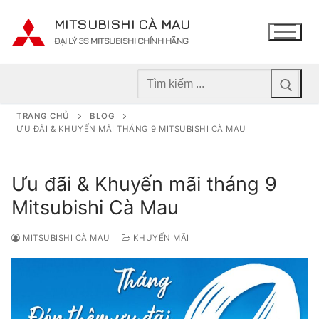
Chuyển
MITSUBISHI CÀ MAU
đến
ĐẠI LÝ 3S MITSUBISHI CHÍNH HÃNG
nội
dung
Tìm
kiếm
cho:
TRANG CHỦ
BLOG
ƯU ĐÃI & KHUYẾN MÃI THÁNG 9 MITSUBISHI CÀ MAU
Ưu đãi & Khuyến mãi tháng 9
Mitsubishi Cà Mau
MITSUBISHI CÀ MAU
KHUYẾN MÃI