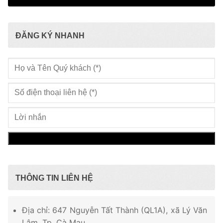
ĐĂNG KÝ NHANH
THÔNG TIN LIÊN HỆ
Địa chỉ: 647 Nguyễn Tất Thành (QL1A), xã Lý Văn
Lâm, Tp. Cà Mau.