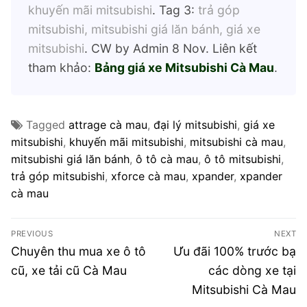
khuyến mãi mitsubishi
. Tag 3:
trả góp
mitsubishi, mitsubishi giá lăn bánh, giá xe
mitsubishi
. CW by Admin 8 Nov. Liên kết
tham khảo:
Bảng giá xe Mitsubishi Cà Mau
.
Tagged
attrage cà mau
,
đại lý mitsubishi
,
giá xe
mitsubishi
,
khuyến mãi mitsubishi
,
mitsubishi cà mau
,
mitsubishi giá lăn bánh
,
ô tô cà mau
,
ô tô mitsubishi
,
trả góp mitsubishi
,
xforce cà mau
,
xpander
,
xpander
cà mau
Điều
PREVIOUS
NEXT
hướng
Previous
Next
Chuyên thu mua xe ô tô
Ưu đãi 100% trước bạ
post:
post:
bài
cũ, xe tải cũ Cà Mau
các dòng xe tại
Mitsubishi Cà Mau
viết