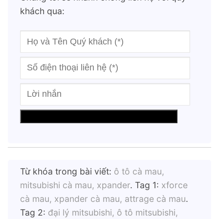
khách qua:
Từ khóa trong bài viết:
ô tô cà mau,
mitsubishi cà mau, xpander
. Tag 1:
xforce
cà mau, xpander cà mau, attrage cà mau
.
Tag 2:
đại lý mitsubishi, ô tô mitsubishi,