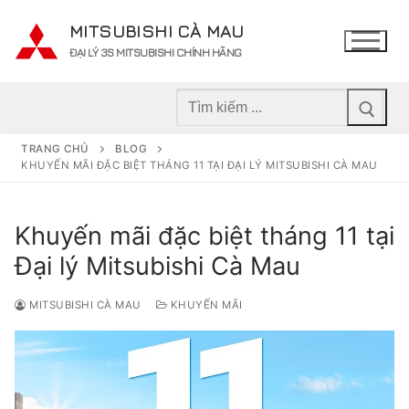
Chuyển
MITSUBISHI CÀ MAU
đến
ĐẠI LÝ 3S MITSUBISHI CHÍNH HÃNG
nội
dung
Tìm
kiếm
cho:
TRANG CHỦ
BLOG
KHUYẾN MÃI ĐẶC BIỆT THÁNG 11 TẠI ĐẠI LÝ MITSUBISHI CÀ MAU
Khuyến mãi đặc biệt tháng 11 tại
Đại lý Mitsubishi Cà Mau
MITSUBISHI CÀ MAU
KHUYẾN MÃI