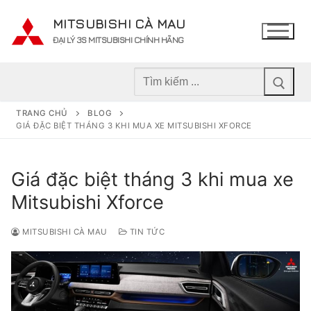
Chuyển
MITSUBISHI CÀ MAU
đến
ĐẠI LÝ 3S MITSUBISHI CHÍNH HÃNG
nội
dung
Tìm
kiếm
cho:
TRANG CHỦ
BLOG
GIÁ ĐẶC BIỆT THÁNG 3 KHI MUA XE MITSUBISHI XFORCE
Giá đặc biệt tháng 3 khi mua xe
Mitsubishi Xforce
MITSUBISHI CÀ MAU
TIN TỨC