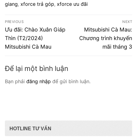
giang
,
xforce trả góp
,
xforce ưu đãi
Điều
PREVIOUS
NEXT
hướng
Previous
Next
Ưu đãi: Chào Xuân Giáp
Mitsubishi Cà Mau:
post:
post:
bài
Thìn (T2/2024)
Chương trình khuyến
Mitsubishi Cà Mau
mãi tháng 3
viết
Để lại một bình luận
Bạn phải
đăng nhập
để gửi bình luận.
HOTLINE TƯ VẤN