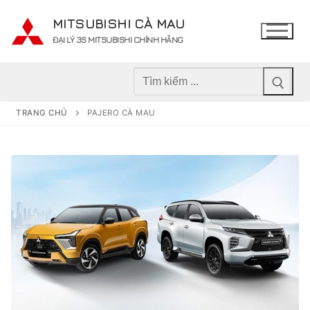
Chuyển
MITSUBISHI CÀ MAU
đến
ĐẠI LÝ 3S MITSUBISHI CHÍNH HÃNG
nội
dung
Tìm
kiếm
cho:
TRANG CHỦ
PAJERO CÀ MAU