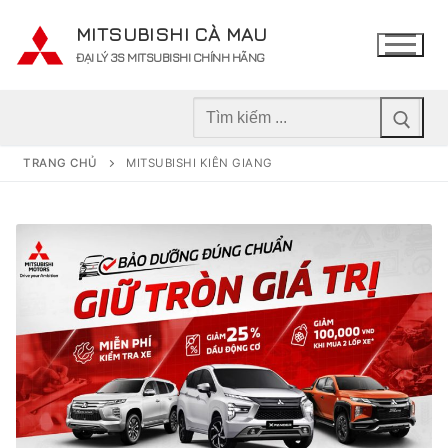
Chuyển
MITSUBISHI CÀ MAU
đến
ĐẠI LÝ 3S MITSUBISHI CHÍNH HÃNG
nội
dung
Tìm
kiếm
cho:
TRANG CHỦ
MITSUBISHI KIÊN GIANG