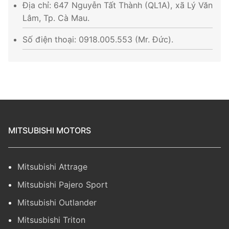
Địa chỉ: 647 Nguyễn Tất Thành (QL1A), xã Lý Văn
Lâm, Tp. Cà Mau.
Số điện thoại: 0918.005.553 (Mr. Đức).
MITSUBISHI MOTORS
Mitsubishi Attrage
Mitsubishi Pajero Sport
Mitsubishi Outlander
Mitsusbishi Triton